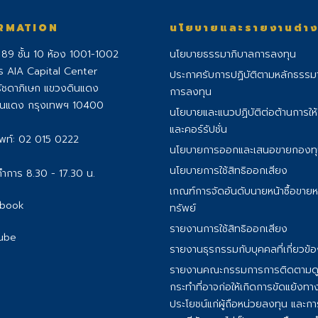
RMATION
นโยบายและรายงานต่า
่ 89 ชั้น 10 ห้อง 1001-1002
นโยบายธรรมาภิบาลการลงทุน
ร AIA Capital Center
ประกาศรับการปฏิบัติตามหลักธรรม
ัชดาภิเษก แขวงดินแดง
การลงทุน
ินแดง กรุงเทพฯ 10400
นโยบายและแนวปฏิบัติต่อต้านการให
และคอร์รัปชั่น
พท์:
02 015 0222
นโยบายการออกและเสนอขายกองท
นโยบายการใช้สิทธิออกเสียง
ำการ 8.30 - 17.30 น.
เกณฑ์การจัดอันดับนายหน้าซื้อขายห
book
ทรัพย์
รายงานการใช้สิทธิออกเสียง
ube
รายงานธุรกรรมกับบุคคลที่เกี่ยวข้
รายงานคณะกรรมการการติดตามด
กระทําที่อาจก่อให้เกิดการขัดแย้งท
ประโยชน์แก่ผู้ถือหน่วยลงทุน และการ