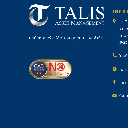
INFO
เลขที
อาคา
ถนนร
บริษัทหลักทรัพย์จัดการกองทุน ทาลิส จำกัด
เขตด
โทรศั
เวลาท
Face
Yout