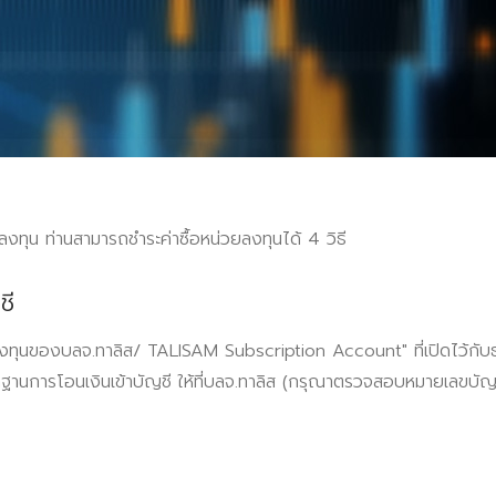
ลงทุน ท่านสามารถชำระค่าซื้อหน่วยลงทุนได้ 4 วิธี
ชี
ยลงทุนของบลจ.ทาลิส/ TALISAM Subscription Account" ที่เปิดไว้กับธน
กฐานการโอนเงินเข้าบัญชี ให้ที่บลจ.ทาลิส (กรุณาตรวจสอบหมายเลขบั