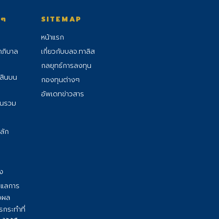
งๆ
SITEMAP
หน้าแรก
าภิบาล
เกี่ยวกับบลจ.ทาลิส
กลยุทธ์การลงทุน
้สินบน
กองทุนต่างๆ
อัพเดทข่าวสาร
ุนรวม
ลัก
อง
ูแลการ
างผล
กระทําที่