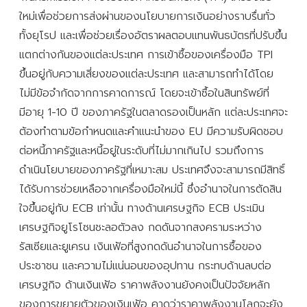
ใหม่เพื่อช่วยการส่งผ่านของนโยบายการเงินอย่างราบรื่นทั่ว
ทั้งยุโรป และเพื่อช่วยเรื่องอัตราผลตอบแทนพันธบัตรที่ปรับขึ้น
แตกต่างกันของแต่ละประเทศ การเข้าซื้อของเครื่องมือ TPI
ขึ้นอยู่กับความเสี่ยงของแต่ละประเทศ และสามารถทำได้โดย
ไม่มีข้อจำกัดจากการคาดการณ์ โดยจะเข้าซื้อในสินทรัพย์ที่
มีอายุ 1-10 ปี ของภาครัฐในตลาดรองเป็นหลัก แต่ละประเทศจะ
ต้องทำตามข้อกำหนดและคำแนะนำของ EU มีความรับผิดชอบ
ต่อหนี้ภาครัฐและหนี้อยู่ในระดับที่ไม่มากเกินไป รวมถึงการ
ดำเนินโยบายของภาครัฐที่เหมาะสม ประเทศจึงจะสามารถมีสิทธิ์
ได้รับการช่วยเหลือจากเครื่องมือใหม่นี้ ซึ่งอำนาจในการตัดสิน
ใจขึ้นอยู่กับ ECB เท่านั้น ทางด้านเศรษฐกิจ ECB ประเมิน
เศรษฐกิจยูโรโซนชะลอตัวลง กดดันจากสงครามระหว่าง
รัสเซียและยูเครน เงินเฟ้อที่สูงกดดันอำนาจในการซื้อของ
ประชาชน และความไม่แน่นอนของอุปทาน กระทบด้านลบต่อ
เศรษฐกิจ ด้านเงินเฟ้อ ราคาพลังงานยังคงเป็นปัจจัยหลัก
ของการขยายตัวของเงินเฟ้อ คาดว่าราคาพลังงานโลกจะยัง