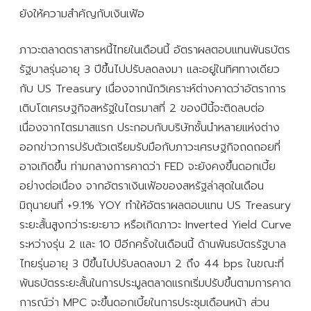
ยังให้ความสำคัญกับเงินเฟ้อ
ภาวะตลาดตราสารหนี้ไทยในเดือนนี้ อัตราผลตอบแทนพันธบัตร
รัฐบาลรุ่นอายุ 3 ปีขึ้นไปปรับลดลงมา และอยู่ในทิศทางเดียว
กับ US Treasury เนื่องจากนักวิเคราะห์ต่างคาดว่าอัตราการ
เติบโตเศรษฐกิจสหรัฐในไตรมาสที่ 2 ของปีนี้จะติดลบต่อ
เนื่องจากไตรมาสแรก ประกอบกับบริษัทชั้นนำหลายแห่งต่าง
ออกข่าวการปรับตัวเตรียมรับมือกับภาวะเศรษฐกิจถดถอยที่
อาจเกิดขึ้น ท่ามกลางการคาดว่า FED จะยังคงขึ้นดอกเบี้ย
อย่างต่อเนื่อง จากอัตราเงินเฟ้อของสหรัฐล่าสุดในเดือน
มิถุนายนที่ +9.1% YOY ทำให้อัตราผลตอบแทน US Treasury
ระยะสั้นสูงกว่าระยะยาว หรือเกิดภาวะ Inverted Yield Curve
ระหว่างรุ่น 2 และ 10 ปีอีกครั้งในเดือนนี้ ด้านพันธบัตรรัฐบาล
ไทยรุ่นอายุ 3 ปีขึ้นไปปรับลดลงมา 2 ถึง 44 bps ในขณะที่
พันธบัตรระยะสั้นในการประมูลตลาดแรกเริ่มปรับขึ้นตามการคาด
การณ์ว่า MPC จะขึ้นดอกเบี้ยในการประชุมเดือนหน้า ส่วน