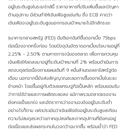
อยู่ในระดับสูงในระยะใกล้นี้ ราคาอาหารที่ปรับเพิ่มขึ้นและปัญหา
ด้านอุปทาน มีส่วนทำให้เงินเฟ้อสูงเช่นกัน ซึ่ง ECB คาดว่า
เงินเฟ้อจะอยู่ในระดับสูงนอกกรอบเป้าหมายไปอีกสักระยะ
ธนาคารกลางสหรัฐ (FED) มีมติเอกฉันท์ขึ้นดอกเบี้ย 75bps
ต่อเนื่องจากครั้งก่อน โดยปัจจุบันอัตราดอกเบี้ยนโยบายอยู่ที่
2.25% - 2.50% ตามคาดการณ์ของตลาด เพื่อการควบคุม
เงินเฟ้อให้ลดลงมาอยู่ที่ระดับเป้าหมายที่ 2% พร้อมดำเนินการ
ลดงบดุลต่อเนื่องตามแผนเดิมที่ 9 หมื่นล้านดอลลาร์สหรัฐต่อ
เดือน นอกจากนี้ยังส่งสัญญาณชะลอการขึ้นดอกเบี้ยในระยะ
ข้างหน้า โดยขึ้นอยู่กับตัวเลขเศรษฐกิจเป็นหลัก พร้อมยอมรับ
ว่าการใช้จ่ายและการผลิตชะลอลง แม้ภาพรวมตลาดแรงงาน
ยังคงแข็งแกร่ง และอัตราการว่างงานจะยังอยู่ในระดับต่ำ
อย่างไรก็ตาม เฟดประเมินว่าเงินเฟ้อยังอยู่ในระดับสูงสะท้อน
ความไม่สมดุลระหว่างภาคอุปสงค์และภาคอุปทานที่ยังคงอยู่
ต่อเนื่องและส่งผลกระทบในวงกว้างมากขึ้น พร้อมย้ำว่า FED