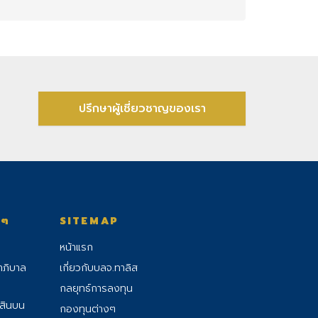
ปรึกษาผู้เชี่ยวชาญของเรา
งๆ
SITEMAP
หน้าแรก
าภิบาล
เกี่ยวกับบลจ.ทาลิส
กลยุทธ์การลงทุน
้สินบน
กองทุนต่างๆ