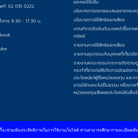
และคอร์รัปชั่น
พท์:
02 015 0222
นโยบายการออกและเสนอขายกองท
นโยบายการใช้สิทธิออกเสียง
ำการ 8.30 - 17.30 น.
เกณฑ์การจัดอันดับนายหน้าซื้อขายห
book
ทรัพย์
รายงานการใช้สิทธิออกเสียง
ube
รายงานธุรกรรมกับบุคคลที่เกี่ยวข้
รายงานคณะกรรมการการติดตามด
กระทําที่อาจก่อให้เกิดการขัดแย้งท
ประโยชน์แก่ผู้ถือหน่วยลงทุน และการ
อาจมีลักษณะไม่เป็นธรรม หรืออาจทําใ
หน่วยลงทุนเสียผลประโยชน์อันพึงได
.
All Rights Reserved.
กี้จะช่วยเพิ่มประสิทธิภาพในการใช้งานเว็บไซต์ ท่านสามารถศึกษารายละเอียดเพิ่มเติม