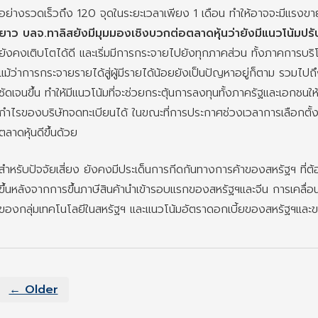
อย่างรวดเร็วถึง 120 จุดในระยะเวลาเพียง 1 เดือน ทำให้อาจจะมีแรงขาย
ยาว บลจ.ทาลิสยังมีมุมมองเชิงบวกต่อตลาดหุ้นว่ายังมีแนวโน้มปรับตั
ยังคงเติบโตได้ดี และเริ่มมีการกระจายไปยังทุกภาคส่วน ทั้งภาคการบ
แม้ว่าการกระจายรายได้สู่ผู้มีรายได้น้อยยังเป็นปัญหาอยู่ก็ตาม รวมไปถ
ชัดเจนขึ้น ทำให้มีแนวโน้มที่จะช่วยกระตุ้นการลงทุนทั้งภาครัฐและเอกชนให
กำไรของบริษัทจดทะเบียนได้ ในขณะที่การประกาศช่วงเวลาการเลือกตั้งท
ตลาดหุ้นดีขึ้นด้วย
สำหรับปัจจัยเสี่ยง ยังคงมีประเด็นการกีดกันทางการค้าของสหรัฐฯ ที่ต
ขึ้นหลังจากการขึ้นภาษีสินค้านำเข้ารอบแรกของสหรัฐฯและจีน การเคล
ของกลุ่มเทคโนโลยีในสหรัฐฯ และแนวโน้มอัตราดอกเบี้ยของสหรัฐฯแล
← Older