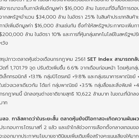
พิจารณาจะเก็บภาษีเพิ่มอีกมูลค่า $16,000 ล้าน ในขณะที่จีนก็มีการตอบโ
จากสหรัฐฯจำนวน $34,000 ล้าน ในอัตรา 25% ในสินค้าประเภทสินค้า
ภาษีเพิ่มอีกมูลค่า $16,000 ล้านเช่นกัน ซึ่งทำให้สหรัฐฯประกาศจะเพิ่มกา
$200,000 ล้าน ในอัตรา 10% และการที่หุ้นกลุ่มเทคโนโลยีในสหรัฐฯปร
หวัง
สรุปภาวะตลาดหุ้นช่วงเดือนกรกฎาคม 2561
SET Index สามารถกลับมา
ปิดที่ 1,701.79 จุด ปรับตัวเพิ่มขึ้น 6.6% จากเดือนก่อนหน้า โดยหุ้นกลุ่มห
อิเล็กทรอนิกส์ +13.1% กลุ่มปิโตรเคมี +9.8% และกลุ่มธนาคารพาณิชย์ +9.4
ในช่วงเวลาเดียวกัน ได้แก่ กลุ่มพาณิชย์ +3.5% กลุ่มสื่อและสิ่งพิมพ์
กรกฎาคมนี้ นักลงทุนต่างชาติขายสุทธิ 10,622 ล้านบาท ในขณะที่นักลงทุ
บาท
บลจ. ทาลิสคาดว่าในระยะสั้น ตลาดหุ้นยังมีโอกาสจะเกิดความผันผ
ประกอบการไตรมาสที่ 2 แล้ว และเข้าใกล้ช่วงการเลือกตั้งกลางเทอมของส
จะออกมากประกาศนโยบายชาตินิยมเพิ่มเติมเพื่อสร้างคะแนนเสียงให้มากข