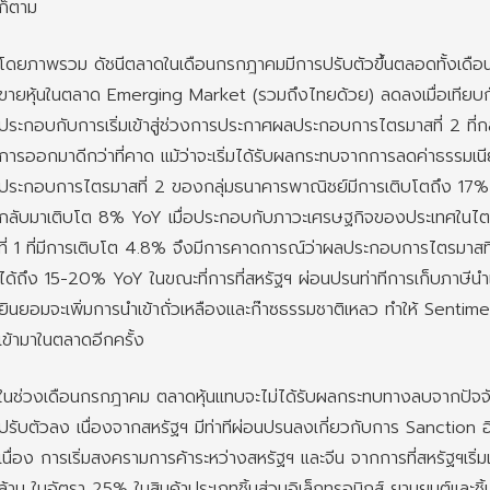
ก็ตาม
โดยภาพรวม ดัชนีตลาดในเดือนกรกฎาคมมีการปรับตัวขึ้นตลอดทั้งเดือน 
ขายหุ้นในตลาด Emerging Market (รวมถึงไทยด้วย) ลดลงเมื่อเทียบ
ประกอบกับการเริ่มเข้าสู่ช่วงการประกาศผลประกอบการไตรมาสที่ 2 ที
การออกมาดีกว่าที่คาด แม้ว่าจะเริ่มได้รับผลกระทบจากการลดค่าธรรมเน
ประกอบการไตรมาสที่ 2 ของกลุ่มธนาคารพาณิชย์มีการเติบโตถึง 17%
กลับมาเติบโต 8% YoY เมื่อประกอบกับภาวะเศรษฐกิจของประเทศในไตรม
ที่ 1 ที่มีการเติบโต 4.8% จึงมีการคาดการณ์ว่าผลประกอบการไตรมาสที
ได้ถึง 15-20% YoY ในขณะที่การที่สหรัฐฯ ผ่อนปรนท่าทีการเก็บภาษีน
ยินยอมจะเพิ่มการนำเข้าถั่วเหลืองและก๊าซธรรมชาติเหลว ทำให้ Sentime
เข้ามาในตลาดอีกครั้ง
ในช่วงเดือนกรกฎาคม ตลาดหุ้นแทบจะไม่ได้รับผลกระทบทางลบจากปัจจัยภ
ปรับตัวลง เนื่องจากสหรัฐฯ มีท่าทีผ่อนปรนลงเกี่ยวกับการ Sanction อิ
เนื่อง การเริ่มสงครามการค้าระหว่างสหรัฐฯ และจีน จากการที่สหรัฐฯเริ
ล้าน ในอัตรา 25% ในสินค้าประเภทชิ้นส่วนอิเล็กทรอนิกส์ ยานยนต์และชิ้น