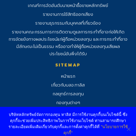
เกณฑ์การจัดอันดับนายหน้าซื้อขายหลักทรัพย์
รายงานการใช้สิทธิออกเสียง
รายงานธุรกรรมกับบุคคลที่เกี่ยวข้อง
รายงานคณะกรรมการการติดตามดูแลการ
กระทําที่อาจก่อให้เกิด
การขัดแย้งทางผลประโยชน์แก่ผู้ถือหน่วยลงทุน และการกระทําที่อาจ
มีลักษณะไม่เป็นธรรม หรืออาจทําให้ผู้ถือหน่วยลงทุนเสียผล
ประโยชน์อันพึงได้รับ
SITEMAP
หน้าแรก
เกี่ยวกับบลจ.ทาลิส
กลยุทธ์การลงทุน
กองทุนต่างๆ
อัพเดทข่าวสาร
บริษัทหลักทรัพย์จัดการกองทุน ทาลิส มีการใช้งานคุกกี้บนเว็บไซต์นี้ ซึ่ง
คุกกี้จะช่วยเพิ่มประสิทธิภาพในการใช้งานเว็บไซต์ ท่านสามารถศึกษา
รายละเอียดเพิ่มเติมเกี่ยวกับคุกกี้และการตั้งค่าคุกกี้ได้ที่
"นโยบายการใช้
©2026 Talis Asset Management Company Limited.
คุกกี้"