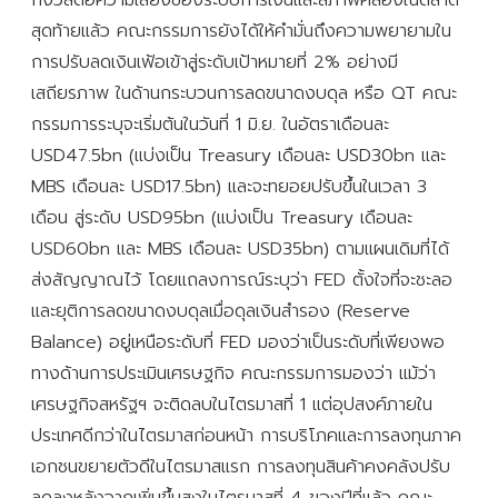
สุดท้ายแล้ว คณะกรรมการยังได้ให้คำมั่นถึงความพยายามใน
การปรับลดเงินเฟ้อเข้าสู่ระดับเป้าหมายที่ 2% อย่างมี
เสถียรภาพ ในด้านกระบวนการลดขนาดงบดุล หรือ QT คณะ
กรรมการระบุจะเริ่มต้นในวันที่ 1 มิ.ย. ในอัตราเดือนละ
USD47.5bn (แบ่งเป็น Treasury เดือนละ USD30bn และ
MBS เดือนละ USD17.5bn) และจะทยอยปรับขึ้นในเวลา 3
เดือน สู่ระดับ USD95bn (แบ่งเป็น Treasury เดือนละ
USD60bn และ MBS เดือนละ USD35bn) ตามแผนเดิมที่ได้
ส่งสัญญาณไว้ โดยแถลงการณ์ระบุว่า FED ตั้งใจที่จะชะลอ
และยุติการลดขนาดงบดุลเมื่อดุลเงินสำรอง (Reserve
Balance) อยู่เหนือระดับที่ FED มองว่าเป็นระดับที่เพียงพอ
ทางด้านการประเมินเศรษฐกิจ คณะกรรมการมองว่า แม้ว่า
เศรษฐกิจสหรัฐฯ จะติดลบในไตรมาสที่ 1 แต่อุปสงค์ภายใน
ประเทศดีกว่าในไตรมาสก่อนหน้า การบริโภคและการลงทุนภาค
เอกชนขยายตัวดีในไตรมาสแรก การลงทุนสินค้าคงคลังปรับ
ลดลงหลังจากเพิ่มขึ้นสูงในไตรมาสที่ 4 ของปีที่แล้ว คณะ