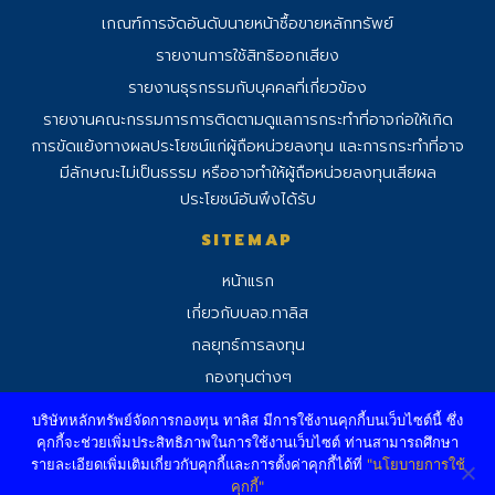
เกณฑ์การจัดอันดับนายหน้าซื้อขายหลักทรัพย์
รายงานการใช้สิทธิออกเสียง
รายงานธุรกรรมกับบุคคลที่เกี่ยวข้อง
รายงานคณะกรรมการการติดตามดูแลการ
กระทําที่อาจก่อให้เกิด
การขัดแย้งทางผลประโยชน์แก่ผู้ถือหน่วยลงทุน และการกระทําที่อาจ
มีลักษณะไม่เป็นธรรม หรืออาจทําให้ผู้ถือหน่วยลงทุนเสียผล
ประโยชน์อันพึงได้รับ
SITEMAP
หน้าแรก
เกี่ยวกับบลจ.ทาลิส
กลยุทธ์การลงทุน
กองทุนต่างๆ
อัพเดทข่าวสาร
บริษัทหลักทรัพย์จัดการกองทุน ทาลิส มีการใช้งานคุกกี้บนเว็บไซต์นี้ ซึ่ง
คุกกี้จะช่วยเพิ่มประสิทธิภาพในการใช้งานเว็บไซต์ ท่านสามารถศึกษา
รายละเอียดเพิ่มเติมเกี่ยวกับคุกกี้และการตั้งค่าคุกกี้ได้ที่
"นโยบายการใช้
©2026 Talis Asset Management Company Limited.
คุกกี้"