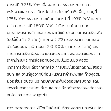
การณ์ที่ 3.25% YoY เนื่องจากการชะลอลงของราคา
พลังงานและอาหารเป็นหลัก ส่วนอัตราเงินเฟ้อพื้นฐานอยู่ที่
1.75% YoY ชะลอลงจากเดือนก่อนหน้าที่ 1.93% YoY และต่ำ
กว่าคาดการณ์ที่ 1.80% YoY สำนักงานนโยบายและ
ยุทธศาสตร์การค้า กระทรวงพาณิชย์ ปรับคาดการณ์เงินเฟ้อ
ในปีนี้เป็น 1.7-2.7% (ค่ากลาง 2.2%) ลดลงจากคาดการณ์
เดิมในเดือนพฤศจิกายนที่ 2.0-3.0% (ค่ากลาง 2.5%) และ
คาดการณ์เงินเฟ้อจะขยายตัวในอัตราที่ชะลอตัวต่อเนื่องจาก
ราคาน้ำมันและการส่งออกของไทยมีแนวโน้มชะลอตัว
มาตรการช่วยเหลือจากภาครัฐ การปรับขึ้นอัตราดอกเบี้ยของ
ธปท. และฐานที่สูงจากปีก่อน ในขณะที่ค่าไฟฟ้าและก๊าซหุงต้ม
ยังอยู่ในระดับสูง ประกอบกับการฟื้นตัวของเศรษฐกิจ โดย
เฉพาะในภาคการท่องเที่ยว และการเลือกตั้งอาจส่งผลต่อราคา
สินค้าและบริการเพิ่มสูงขึ้น
ภาวะตลาดตราสารหนี้ไทยในเดือนนี้ อัตราผลตอบแทนพันธบัตร