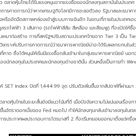
ล้ว ตลาดหุ้นไทยได้รับแรงหนุนจากแรงซื้อของนักลงทุนสถาบันในประเทศ แ
การคาดการณ์ว่าหากเศรษฐกิจโลกมีการชะลอตัวลง รัฐบาลและธนาคาร
จหรืออัดฉีดสภาพคล่องเข้าสู่ระบบการเงินอีก ในขณะที่ภายในประเทศเอง
ลรถไฟฟ้า 3 เส้นทาง (รถไฟฟ้าสีส้ม สีเหลือง และสีชมพู) ที่จะเปิดให้ซื
รับเหมาก่อสร้าง การที่สหรัฐฯปรับสถานะประเทศไทยจาก Tier 3 เป็น Tier
ักวิเคราะห์ปรับการคาดการณ์ว่าธนาคารพาณิชย์น่าจะได้รับผลกระทบใน
ที่คาด ซึ่งได้หนุนให้เริ่มมีแรงซื้อกลับเข้ามาในกลุ่มธนาคารพาณิชย์ น
ของนักลงทุนในประเทศและนักลงทุนต่างชาตินั้น ส่วนหนึ่งเป็นการทำ 
าห์ SET Index ปิดที่ 1,444.99 จุด ปรับตัวเพิ่มขึ้นจากสัปดาห์ที่ผ่านม
ตลาดหุ้นไทยในระยะสั้นยังมีแนวโน้มที่ดี เมื่อปัจจัยความไม่แน่นอนเ
ขึ้นอัตราดอกเบี้ยของ Fed หมดไป ทำให้นักลงทุนกลับเข้ามาลงทุนในตลาดหุ
ารประกาศผลประกอบการไตรมาสที่ 2 ที่จะเริ่มทยอยออกมาตั้งแต่ครึ่