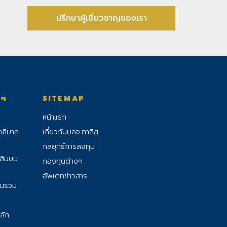
ปรึกษาผู้เชี่ยวชาญของเรา
งๆ
SITEMAP
หน้าแรก
าภิบาล
เกี่ยวกับบลจ.ทาลิส
กลยุทธ์การลงทุน
้สินบน
กองทุนต่างๆ
อัพเดทข่าวสาร
ุนรวม
ลัก