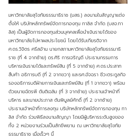
มหาวิทยาลัยสุโขทัยธรรมาธิราช (มสธ.) ลงนามในสัญญาแต่ง
ตั้งให้ บริษัทหลักทรัพย์จัดการกองทุน ทาลิส จำกัด (บลจ.ทา
ลิส) เป็นผู้จัดการกองทุนส่วนบุคคลเพื่อนำเงินรายได้ของ
มหาวิทยาลัยไปหาผลประโยชน์ โดยได้รับเกียรติจาก
ศ.ดร.วิจิตร ศรีสอ้าน นายกสภามหาวิทยาลัยสุโขทัยธรรมาธิ
ราช (ที่ 4 จากซ้าย) ดร.ศิริ การเจริญดี ประธานกรรมการ
บริหารเงินรายได้และทรัพย์สิน (ที่ 5 จากซ้าย) ศ.ดร.ประสาท
สืบค้า อธิการบดี (ที่ 2 จากขวา) และรศ.อัจฉรา ชีวะตระกูลกิจ
รองอธิการบดีฝ่ายการเงินและทรัพย์สิน (ที่ 1 จากขวา) พร้อม
ด้วยนายฉัตรพี ตันติเฉลิม (ที่ 3 จากซ้าย) ประธานเจ้าหน้าที่
บริหาร และนายประภาส ตันพิบูลย์ศักดิ์ (ที่ 2 จากซ้าย)
ประธานเจ้าหน้าที่การลงทุน บริษัทหลักทรัพย์จัดการกองทุน ทา
ลิส จำกัด ร่วมพิธีลงนามสัญญา โดยมีผู้บริหารระดับสูงของ
ทั้ง 2 หน่วยงานร่วมเป็นสักขีพยาน ณ มหาวิทยาลัยสุโขทัย
ธรรมาธิราช เมื่อเร็วๆ นี้