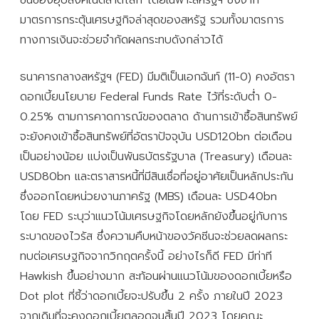
มาตรการกระตุ้นเศรษฐกิจล่าสุดของสหรัฐ รวมทั้งมาตรการ
ทางการเงินจะช่วยจำกัดผลกระทบดังกล่าวได้
ธนาคารกลางสหรัฐฯ (FED) มีมติเป็นเอกฉันท์ (11-0) คงอัตรา
ดอกเบี้ยนโยบาย Federal Funds Rate ไว้ที่ระดับต่ำ 0-
0.25% ตามการคาดการณ์ของตลาด ด้านการเข้าซื้อสินทรัพย์
จะยังคงเข้าซื้อสินทรัพย์ที่อัตราปัจจุบัน USD120bn ต่อเดือน
เป็นอย่างน้อย แบ่งเป็นพันธบัตรรัฐบาล (Treasury) เดือนละ
USD80bn และตราสารหนี้ที่มีสินเชื่อที่อยู่อาศัยเป็นหลักประกัน
ซึ่งออกโดยหน่วยงานภาครัฐ (MBS) เดือนละ USD40bn
โดย FED ระบุว่าแนวโน้มเศรษฐกิจโดยหลักยังขึ้นอยู่กับการ
ระบาดของไวรัส ซึ่งความคืบหน้าของวัคซีนจะช่วยลดผลกระ
ทบต่อเศรษฐกิจจากวิกฤตครั้งนี้ อย่างไรก็ดี FED มีท่าที
Hawkish ขึ้นอย่างมาก สะท้อนผ่านแนวโน้มของดอกเบี้ยหรือ
Dot plot ที่ชี้ว่าดอกเบี้ยจะปรับขึ้น 2 ครั้ง ภายในปี 2023
จากเดิมที่จะคงดอกเบี้ยตลอดจนสิ้นปี 2023 โดยคณะ