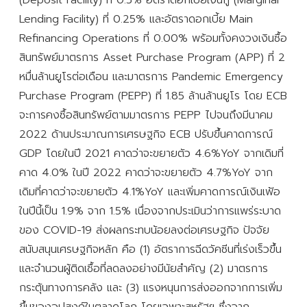
Lending Facility) ที่ 0.25% และอัตราดอกเบี้ย Main
Refinancing Operations ที่ 0.00% พร้อมทั้งคงวงเงินซื้อ
สินทรัพย์มาตรการ Asset Purchase Program (APP) ที่ 2
หมื่นล้านยูโรต่อเดือน และมาตรการ Pandemic Emergency
Purchase Program (PEPP) ที่ 1.85 ล้านล้านยูโร โดย ECB
จะการคงซื้อสินทรัพย์ตามมาตรการ PEPP ไปจนถึงมีนาคม
2022 ด้านประมาณการเศรษฐกิจ ECB ปรับขึ้นคาดการณ์
GDP โดยในปี 2021 คาดว่าจะขยายตัว 4.6%YoY จากเดิมที่
คาด 4.0% ในปี 2022 คาดว่าจะขยายตัว 4.7%YoY จาก
เดิมที่คาดว่าจะขยายตัว 4.1%YoY และเพิ่มคาดการณ์เงินเฟ้อ
ในปีนี้เป็น 1.9% จาก 1.5% เนื่องจากประเมินว่าการแพร่ระบาด
ของ COVID-19 ส่งผลกระทบน้อยลงต่อเศรษฐกิจ ปัจจัย
สนับสนุนเศรษฐกิจหลัก คือ (1) อัตราการฉีดวัคซีนที่เร่งเร็วขึ้น
และจำนวนผู้ติดเชื้อที่ลดลงอย่างมีนัยสำคัญ (2) มาตรการ
กระตุ้นทางการคลัง และ (3) แรงหนุนการส่งออกจากการเพิ่ม
ขึ้นของอุปสงค์ในตลาดโลก โดยเฉพาะสหรัฐฯ ซึ่งจาก