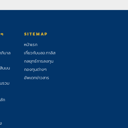
งๆ
SITEMAP
หน้าแรก
าภิบาล
เกี่ยวกับบลจ.ทาลิส
กลยุทธ์การลงทุน
้สินบน
กองทุนต่างๆ
อัพเดทข่าวสาร
ุนรวม
ลัก
อง