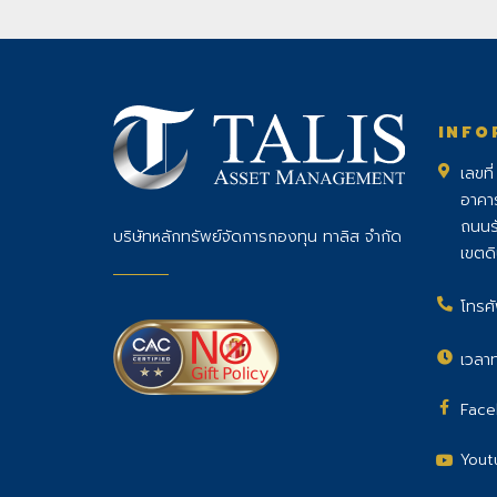
INFO
เลขที
อาคา
ถนนร
บริษัทหลักทรัพย์จัดการกองทุน ทาลิส จำกัด
เขตด
โทรศั
เวลาท
Face
Yout