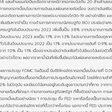
1.8 แสนล้านเยนต่อปีและซื้อตราสารหนี้ภาคเอกชนไม่เกิน 20 ล้านล้านเยน 
การคงดอกเบี้ยนโยบายการเงินแบบผ่อนคลายต่อเนื่อง จนกว่าเงินเฟ้อจะ
และจะติดตามสถานการณ์การแพร่ระบาดของโควิด-19 อย่างใกล้ชิด แล
เพิ่มเติมหากจำเป็น ทางด้านการคาดการณ์เศรษฐกิจ BOJ ประเมินว่าเศร
เศรษฐกิจในปีงบประมาณ 2022 เพิ่มขึ้นเป็น 3.8% จากประมาณการเดิ
ปีงบประมาณ 2023 ลงเป็น 1.1% จาก 1.3% ในประมาณการเดือนตุลาคม น
ทั่วไปในปีงบประมาณ 2022 เป็น 1.1% จากประมาณการเดิมที่ 0.9% และ
จาก 1.0% เป็น 1.1% เนื่องจากประเมินว่าเงินเฟ้อทั่วไปมีแนวโน้มเร่งตัวขึ
อย่างไรก็ตาม ผลจากราคาน้ำมันที่เพิ่มขึ้นมีแนวโน้มผ่อนคลายลงในระยะข
ผลการประชุม FOMC ในเดือนนี้ มีมติให้คงอัตราดอกเบี้ยนโยบายที่ 0
สัญญาณเตรียมขึ้นดอกเบี้ยในการประชุมเดือนมีนาคมนี้ โดยให้ความสำคัญ
2% ในปัจจุบัน และมีแนวโน้มคงอยู่ในระดับสูงยาวนานกว่าที่คาด จากภ
หลายเดือนที่ผ่านมา ท่ามกลางเศรษฐกิจสหรัฐฯ ที่ฟื้นตัวอย่างมาก การ
ดอกเบี้ยแล้วอย่างน้อย 1 การประชุม ซึ่ง FED จะหารือเรื่องนี้ในการประชุ
แนวโน้มว่าจะลดในอัตราเร่งที่เร็วกว่าครั้งก่อน นอกจากนี้ FED ประกาศเ