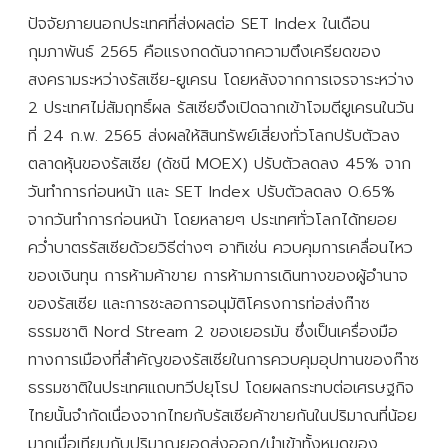
ปัจจัยภายนอกประเทศที่ส่งผลต่อ SET Index ในเดือน
กุมภาพันธ์ 2565 คือแรงกดดันจากความตึงเครียดของ
สงครามระหว่างรัสเซีย-ยูเครน โดยหลังจากการเจรจาระหว่าง
2 ประเทศไม่สัมฤทธิ์ผล รัสเซียจึงเปิดฉากเข้าโจมตียูเครนในวัน
ที่ 24 ก.พ. 2565 ส่งผลให้สินทรัพย์เสี่ยงทั่วโลกปรับตัวลง
ตลาดหุ้นของรัสเซีย (ดัชนี MOEX) ปรับตัวลดลง 45% จาก
วันทำการก่อนหน้า และ SET Index ปรับตัวลดลง 0.65%
จากวันทำการก่อนหน้า โดยหลายๆ ประเทศทั่วโลกได้ทยอย
คว่ำบาตรรัสเซียด้วยวิธีต่างๆ อาทิเช่น ควบคุมการเคลื่อนไหว
ของเงินทุน การห้ามค้าขาย การห้ามการเดินทางของผู้อำนาจ
ของรัสเซีย และการชะลอการอนุมัติโครงการท่อส่งก๊าซ
ธรรมชาติ Nord Stream 2 ของเยอรมัน ซึ่งเป็นเครื่องมือ
ทางการเมืองที่สำคัญของรัสเซียในการควบคุมอุปทานของก๊าซ
ธรรมชาติในประเทศแถบทวีปยุโรป โดยผลกระทบต่อเศรษฐกิจ
ไทยนั้นจำกัดเนื่องจากไทยกับรัสเซียค้าขายกันในปริมาณที่น้อย
มากเมื่อเทียบกับปริมาณยอดส่งออก/นำเข้าทั้งหมดของ