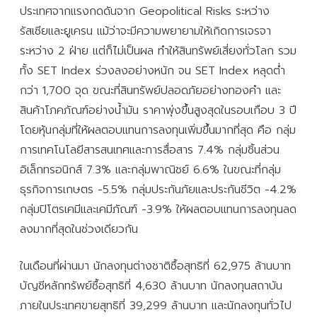
ประเทศจากแรงกดดันจาก Geopolitical Risks ระหว่าง
รัสเซียและยูเครน แม้ว่าจะมีความพยายามให้เกิดการเจรจา
ระหว่าง 2 ฝ่าย แต่ก็ไม่เป็นผล ทำให้สินทรัพย์เสี่ยงทั่วโลก รวม
ทั้ง SET Index ร่วงลงอย่างหนัก จน SET Index หลุดต่ำ
กว่า 1,700 จุด ขณะที่สินทรัพย์ปลอดภัยอย่างทองคำ และ
สินค้าโภคภัณฑ์อย่างน้ำมัน ราคาพุ่งขึ้นสูงสุดในรอบเกือบ 3 ปี
โดยหุ้นกลุ่มที่ให้ผลตอบแทนการลงทุนเพิ่มขึ้นมากที่สุด คือ กลุ่ม
การเทคโนโลยีสารสนเทศและการสื่อสาร 7.4% กลุ่มชิ้นส่วน
อิเล็กทรอนิกส์ 7.3% และกลุ่มพาณิชย์ 6.6% ในขณะที่กลุ่ม
ธุรกิจการเกษตร -5.5% กลุ่มประกันภัยและประกันชีวิต -4.2%
กลุ่มปิโตรเคมีและเคมีภัณฑ์ -3.9% ให้ผลตอบแทนการลงทุนลด
ลงมากที่สุดในช่วงเดียวกัน
ในเดือนที่ผ่านมา นักลงทุนต่างชาติซื้อสุทธิที่ 62,975 ล้านบาท
บัญชีหลักทรัพย์ซื้อสุทธิที่ 4,630 ล้านบาท นักลงทุนสถาบัน
ภายในประเทศขายสุทธิที่ 39,299 ล้านบาท และนักลงทุนทั่วไป