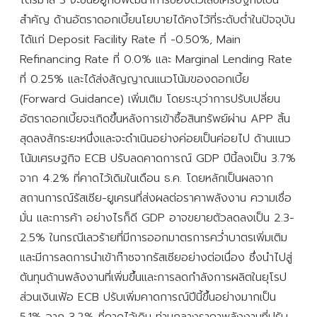
สำคัญ ด้านอัตราดอกเบี้ยนโยบายได้คงไว้ที่ระดับต่ำในปัจจุบัน
ได้แก่ Deposit Facility Rate ที่ -0.50%, Main
Refinancing Rate ที่ 0.0% และ Marginal Lending Rate
ที่ 0.25% และได้ส่งสัญญาณแนวโน้มของดอกเบี้ย
(Forward Guidance) เพิ่มเติม โดยระบุว่าการปรับเปลี่ยน
อัตราดอกเบี้ยจะเกิดขึ้นหลังการเข้าซื้อสินทรัพย์ผ่าน APP สิ้น
สุดลงสักระยะหนึ่งและจะดำเนินอย่างค่อยเป็นค่อยไป ด้านแนว
โน้มเศรษฐกิจ ECB ปรับลดคาดการณ์ GDP ปีนี้ลงเป็น 3.7%
จาก 4.2% ที่คาดไว้เดิมในเดือน ธ.ค. โดยหลักเป็นผลจาก
สถานการณ์รัสเซีย-ยูเครนที่ส่งผลต่อราคาพลังงาน ความเชื่อ
มั่น และการค้า อย่างไรก็ดี GDP อาจขยายตัวลดลงเป็น 2.3-
2.5% ในกรณีเลวร้ายที่มีการออกมาตรการคว่ำบาตรเพิ่มเติม
และมีการลดการนำเข้าก๊าซจากรัสเซียอย่างต่อเนื่อง ซึ่งนำไปสู่
ต้นทุนด้านพลังงานที่เพิ่มขึ้นและการลดกำลังการผลิตในยุโรป
ส่วนเงินเฟ้อ ECB ปรับเพิ่มคาดการณ์ปีนี้ขึ้นอย่างมากเป็น
5.1% จาก 3.2% ที่คาดไว้เดิม ท่ามกลางราคาพลังงานที่ปรับ