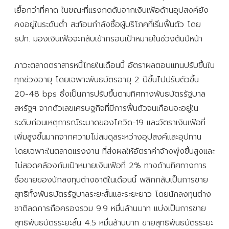
เยื้อกว่าที่คาด ในขณะที่แรงกดดันจากเงินเฟ้อด้านอุปสงค์ยัง
คงอยู่ในระดับต่ำ สะท้อนกำลังซื้อผู้บริโภคที่เริ่มฟื้นตัว โดย
ธปท. มองเงินเฟ้อจะกลับเข้ากรอบเป้าหมายในช่วงต้นปีหน้า
ภาวะตลาดตราสารหนี้ไทยในเดือนนี้ อัตราผลตอบแทนปรับขึ้นใน
ทุกช่วงอายุ โดยเฉพาะพันธบัตรอายุ 2 ปีขึ้นไปปรับตัวขึ้น
20-48 bps ซึ่งเป็นการปรับขึ้นตามทิศทางพันธบัตรรัฐบาล
สหรัฐฯ จากตัวเลขเศรษฐกิจที่มีการฟื้นตัวจนเกือบจะอยู่ใน
ระดับก่อนเหตุการณ์ระบาดของโควิด-19 และอัตราเงินเฟ้อที่
เพิ่มสูงขึ้นมากจากความไม่สมดุลระหว่างอุปสงค์และอุปทาน
โดยเฉพาะในตลาดแรงงาน ที่ส่งผลให้อัตราค่าจ้างพุ่งขึ้นสูงและ
ไม่สอดคล้องกับเป้าหมายเงินเฟ้อที่ 2% ทางด้านทิศทางการ
ซื้อขายของนักลงทุนต่างชาติในเดือนนี้ พลิกกลับเป็นการขาย
สุทธิทั้งพันธบัตรรัฐบาลระยะสั้นและระยะยาว โดยนักลงทุนต่าง
ชาติลดการถือครองรวม 9.9 หมื่นล้านบาท แบ่งเป็นการขาย
สุทธิพันธบัตรระยะสั้น 4.5 หมื่นล้านบาท ขายสุทธิพันธบัตรระยะ