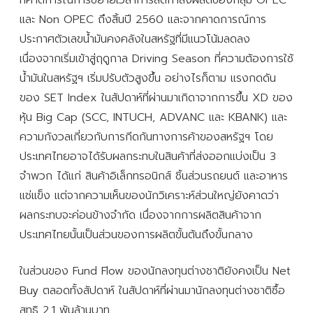
และ Non OPEC ถึงสิ้นปี 2560 และจากคาดการณ์การ
ประกาศตัวเลขน้ำมันคงคลังในสหรัฐที่มีแนวโน้มลดลง
เนื่องจากเริ่มเข้าสู่ฤดูกาล Driving Season ที่ความต้องการใช้
น้ำมันในสหรัฐฯ เริ่มปรับตัวสูงขึ้น อย่างไรก็ตาม แรงกดดัน
ของ SET Index ในสัปดาห์ที่ผ่านมาเกิดาจากการขึ้น XD ของ
หุ้น Big Cap (SCC, INTUCH, ADVANC และ KBANK) และ
ความกังวลเกี่ยวกับการกีดกันทางการค้าของสหรัฐฯ โดย
ประเทศไทยอาจได้รับผลกระทบในสินค้าที่ส่งออกแบ่งเป็น 3
จำพวก ได้แก่ สินค้าอิเล็กทรอนิกส์ ชิ้นส่วนรถยนต์ และอาหาร
แช่แข็ง แต่จากความเห็นของนักวิเคราะห์ส่วนใหญ่ยังคาดว่า
ผลกระทบจะค่อนข้างจำกัด เนื่องจากการผลิตสินค้าจาก
ประเทศไทยนั้นเป็นส่วนของการผลิตขั้นต้นถึงขั้นกลาง
ในส่วนของ Fund Flow ของนักลงทุนต่างชาติยังคงเป็น Net
Buy ตลอดทั้งสัปดาห์ ในสัปดาห์ที่ผ่านมานักลงทุนต่างชาติซื้อ
สุทธิ 2.1 พันล้านบาท