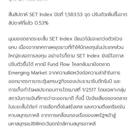
สิ้นสัปดาห์ SET Index ปิดที่ 1,583.53 จุด ปรับตัวเพิ่มขึ้นจาก
สัปดาห์ที่แล้ว 0.53%
มุมมองตลาดระยะสั้น SET Index มีแนวโน้มจะแกว่งตัวช่วง
แคบ เนื่องจากเทศกาลหยุดยาวที่ทำให้นักลงทุนในประเทศส่วน
ใหญ่ชะลอการลงทุน อย่างไรก็ตาม SET Index ยังมีโอกาส
ปรับตัวขึ้นได้ หากมี Fund Flow ไหลกลับมายังตลาด
Emerging Market จากความผิดหวังต่อความล่าช้าในการ
ออกมาตรการกระตุ้นเศรษฐกิจของประธานาธิบดีทรัมป์ และ
การเก็งกำไรผลประกอบการไตรมาสที่ 1/2517 โดยเฉพาะกลุ่ม
สถาบันการเงินที่คาดว่าจะออกมาดี ทั้งนี้ ปัจจัยเสี่ยงของตลาด
ในระยะสั้นได้แก่ การเลือกตั้งในฝรั่งเศส และความตึงเครียดใน
คาบสมุทรเกาหลี จากการเคลื่อนกองเรือของสหรัฐฯเข้าสู่
มหาสมุทรแปซิฟิคตะวันตกใกล้คาบสมุทรเกาหลี