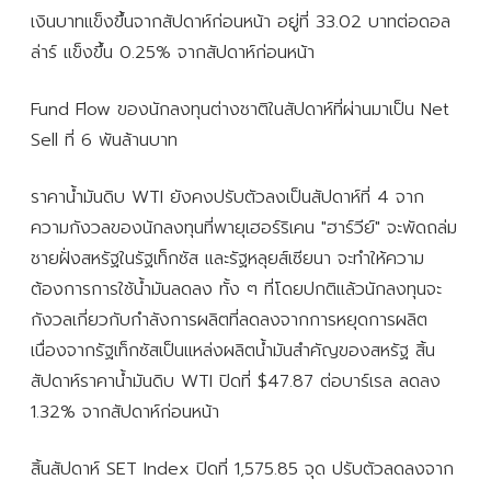
เงินบาทแข็งขึ้นจากสัปดาห์ก่อนหน้า อยู่ที่ 33.02 บาทต่อดอล
ล่าร์ แข็งขึ้น 0.25% จากสัปดาห์ก่อนหน้า
Fund Flow ของนักลงทุนต่างชาติในสัปดาห์ที่ผ่านมาเป็น Net
Sell ที่ 6 พันล้านบาท
ราคาน้ำมันดิบ WTI ยังคงปรับตัวลงเป็นสัปดาห์ที่ 4 จาก
ความกังวลของนักลงทุนที่พายุเฮอร์ริเคน "ฮาร์วีย์" จะพัดถล่ม
ชายฝั่งสหรัฐในรัฐเท็กซัส และรัฐหลุยส์เซียนา จะทำให้ความ
ต้องการการใช้น้ำมันลดลง ทั้ง ๆ ที่โดยปกติแล้วนักลงทุนจะ
กังวลเกี่ยวกับกำลังการผลิตที่ลดลงจากการหยุดการผลิต
เนื่องจากรัฐเท็กซัสเป็นแหล่งผลิตน้ำมันสำคัญของสหรัฐ สิ้น
สัปดาห์ราคาน้ำมันดิบ WTI ปิดที่ $47.87 ต่อบาร์เรล ลดลง
1.32% จากสัปดาห์ก่อนหน้า
สิ้นสัปดาห์ SET Index ปิดที่ 1,575.85 จุด ปรับตัวลดลงจาก