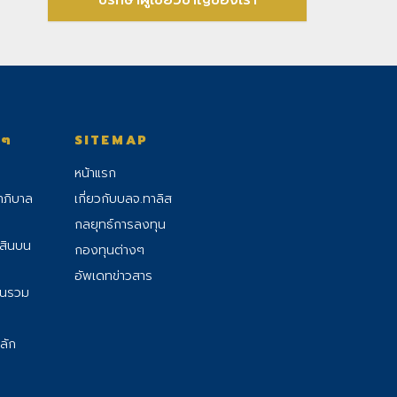
ปรึกษาผู้เชี่ยวชาญของเรา
งๆ
SITEMAP
หน้าแรก
าภิบาล
เกี่ยวกับบลจ.ทาลิส
กลยุทธ์การลงทุน
้สินบน
กองทุนต่างๆ
อัพเดทข่าวสาร
ุนรวม
ลัก