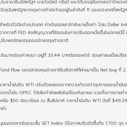
ประธานาธิบดีสหรัฐฯ นายโดนัลด์ ทรัมป์ และได้บรรลุข้อตกลงว่าไทยจะเพิ่
ปัจจุบันสหรัฐฯขาดดุลการค้าต่อไทยอยู่ในลำดับที่ 11 ของประเทศที่สหรัฐ
สำหรับปัจจัยต่างประเทศ ค่าเงินดอลลาร์กลับมาแข็งค่า โดย Dollar Inde
จากการที่ FED ส่งสัญญาณที่ชัดเจนในการปรับดอกเบี้ยขึ้นในปลายปีนี
ปรับพอร์ตลงทุนของนักลงทุนต่างชาติ
เงินบาทอ่อนค่าลงมา อยู่ที่ 33.44 บาทต่อดอลล่าร์ อ่อนค่าลงเมื่อเปรี
Fund Flow ของนักลงทุนต่างชาติในสัปดาห์ที่ผ่านมาเป็น Net buy ที่ 2
ราคาน้ำมันดิบ WTI ปรับตัวลงแรงจากความกังวลว่าอุปทานของน้ำมัน
ออกน้ำมัน OPEC ได้เพิ่มกำลังผลิตในเดือนกันยายน รวมทั้งการขายทำกำ
เหนือ $50 ต่อบาร์เรล ณ สิ้นสัปดาห์ ราคาน้ำมันดิบ WTI ปิดที่ $49.
หน้า
มุมมองตลาดในระยะสั้น SET Index มีโอกาสปรับตัวขึ้นถึง 1,700 จุด